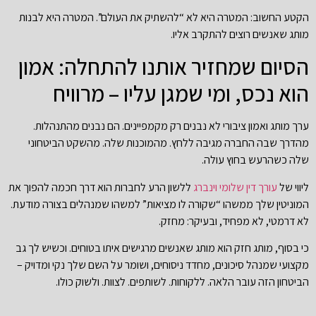
הקטע החשוב: המטרה היא לא “להשתיק את העולם”. המטרה היא לבנות
מותג שאנשים רוצים להתקרב אליו.
הסיום שמחזיר אותנו להתחלה: אמון
הוא נכס, ומי שמגן עליו – מרוויח
ערך מותג ואמון ציבורי לא נבנים רק מקמפיינים. הם נבנים מהתנהלות.
מהדרך שבה החברה מגיבה ללחץ. מהמוכנות שלה. מהשקט הביטחוני
שלה כשהרעש בחוץ עולה.
ליווי של
עורך דין שלומי וינברג
ללשון הרע לחברות הוא דרך חכמה להפוך את
המוניטין שלך ממשהו “שקורה לו מציאות” למשהו שמנהלים בצורה מודעת.
לא דרמטי, לא מפחיד, ובעיקר: מחזק.
כי בסוף, מותג חזק הוא מותג שאנשים מרגישים איתו בטוחים. וכשיש לך גב
מקצועי שמנהל סיכונים, מחדד ניסוחים, ושומר על השם שלך נקי ומדויק –
הביטחון הזה עובר הלאה. ללקוחות. לשותפים. לצוות. ולשוק כולו.