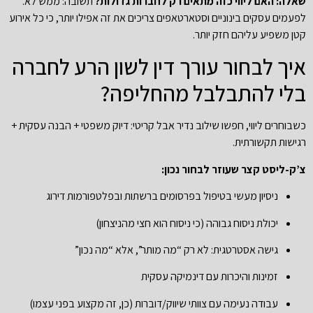
שאלה: האם ליווי כזה מתאים רק לחברות גדולות?
תשובה: ממש לא.
לפעמים עסקים בינוניים וסטארטאפים צריכים את זה אפילו יותר, כי כל אירוע
קטן משפיע עליהם חזק יותר.
איך לבחור עורך דין לשון הרע לחברה
בלי להתבלבל מהחליפה?
כשבוחרים ליווי, חפשו שילוב נדיר אבל קריטי: דיוק משפטי + הבנה עסקית +
רגישות תקשורתית.
צ’ק-ליסט קצר שעוזר לבחור נכון:
ניסיון מעשי בטיפול בפרסומים ברשתות ובפלטפורמות דירוג
יכולת ניסוח גבוהה (כי ניסוח הוא חצי מהניצחון)
גישה אסטרטגית: לא רק “מה מותר”, אלא “מה נכון”
זמינות והיכרות עם דינמיקה עסקית
עבודה נעימה עם צוותי שיווק/דוברות (כן, זה מקצוע בפני עצמו)