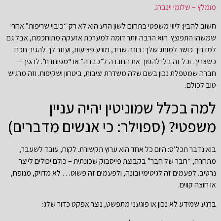
מומלץ – שלומי וינברג
.
חשוב להבין: ליווי משפטי בתחום לשון הרע הוא לא רק “כיבוי שריפות” אחרי
שמשהו התפוצץ. הוא הרבה יותר דומה למערכת אזעקה מתוחכמת, אבל גם
למדריך כושר למותג שלך: בונה שריר, מונע פציעות, ועוזר לך להגיב חכם
כשצריך. וכל זה בלי להפוך את החברה ל”כבדה” או “מפוחדת”. להפך –
חברה שמטפלת נכון בשם שלה משדרת יציבות, ביטחון ושקיפות. וזה מרגיש
טוב לכולם.
למה בכלל שמוניטין יהיה עניין
משפטי? (ספוילר: כי אנשים מדברים)
בוא נדבר תכל’ס: היום כל אחד הוא ערוץ תקשורת. לקוח, עובד לשעבר,
מתחרה, “חבר של חבר” בקבוצת פייסבוק שכונתית – כולם יכולים לייצר
נרטיב. לפעמים זה לגיטימי ובונה, ולפעמים זה פשוט… לא מדויק, מנופח,
או חוצה קווים.
ברגע שמידע לא נכון או פוגעני מתפשט, נוצר אפקט כדור שלג: