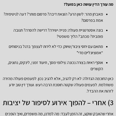
מה עורך הדין עושה כאן בפועל?
מאבחן מהר: לשון הרע? הוצאת דיבה? פרסום מותר? דעה לגיטימית?
אמת בפרסום?
בונה אסטרטגיית פעולה: פנייה ישירה? דרישה להסרה? תגובה
פומבית? מכתב? הליך משפטי?
מתאם עם יחסי ציבור/שיווק: כדי לא לירות לעצמך ברגל בניסוחים
“אמוציונליים מדי”
אוסף ראיות בצורה נכונה: צילומי מסך, תיעוד זמני, לינקים, נתונים,
הקשרים
כאן החוכמה הגדולה: לא רק להגיב, אלא להגיב נכון. לפעמים פעולה מהירה
משתלמת. לפעמים פעולה שקטה חוסכת הרבה רעש. ועורך דין טוב יודע
לזהות את ההבדל.
3) אחרי – להפוך אירוע לסיפור של יציבות
אחרי שהאבק שוקע, זה הזמן לעבד: מה למדנו, מה משפרים, ואיך הופכים