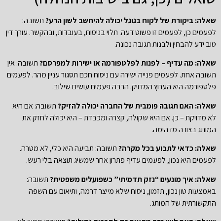
שאלה: ביקורת של לקוח בגוגל יכולה להיחשב לשון הרע?
תשובה:
לפעמים כן, לפעמים זו פשוט דעה. תלוי בניסוח, בעובדות, ובהקשר. עורך דין
טוב ידע להבחין ולבנות תגובה נכונה.
שאלה: מה עדיף – לפנות לפלטפורמה או ישירות למפרסם?
תשובה: אין
תשובה אחת. לפעמים פנייה ישירה עם ניסוח חכם תסגור עניין מהר. לפעמים
פלטפורמה היא הערוץ המדויק. הרבה פעמים עושים שילוב.
שאלה: האם תגובה פומבית של החברה יכולה להזיק?
תשובה: אם היא
לא מדויקת – כן. אם היא שקולה, קצרה ומכבדת – היא יכולה לחזק את
המותג בצורה מדהימה.
שאלה: כדאי לתבוע בכל מקרה?
תשובה: תביעה היא כלי, לא מטרה.
לפעמים היא נכון, לפעמים עדיף פתרון אחר שמשיג תוצאה בלי רעש.
שאלה: איך מונעים “נזק תדמיתי” כשפועלים משפטית?
תשובה:
באמצעות טון נכון, תזמון, ניסוח שלא מייצר דרמה, ותיאום עם השפה
התקשורתית של המותג.