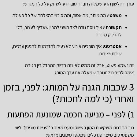
עורך דין לשון הרע שמלווה חברה טוב יודע לשחק על כל המגרש:
משפטי:
מה מותר, מה אסור, ומה סיכויי ההצלחה של כל פעולה
תקשורתי:
איך נוסח גורם לצד השני להבין שעדיף לעצור, בלי
להדליק מדורה
אסטרטגי:
איך הופכים אירוע לא נעים להזדמנות להפגין ערכים,
שירות ויציבות
זה נשמע פשוט, אבל זה ממש לא. וזה בדיוק ההבדל בין תגובה
אימפולסיבית לתגובה שמעלה את ערך המותג.
3 שכבות הגנה על המותג: לפני, בזמן
ואחרי (כי למה לחכות?)
1) לפני – מניעה חכמה שמונעת הפתעות
רוב החברות משקיעות המון בשיווק ומעט מאוד ב”היגיינת מוניטין”. ליווי
משפטי טוב מייצר סט כלים שמקטין סיכונים מראש: