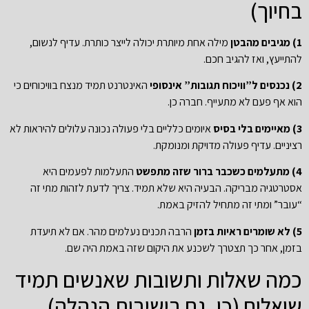
בחיוך)
1) מגיבים מהבטן
מילה אחת מיותרת יכולה לייצר כותרת. עדיף לנשום,
להתייעץ, ואז להגיב חכם.
2) נכנסים ל”וויכוח תגובות” אינסופי
האינטרנט תמיד מנצח בוויכוחים כי
הוא אף פעם לא מתעייף. חברה כן.
3) מאיימים בלי בסיס
איומים כלליים בלי פעולה נכונה עלולים להיראות לא
רציניים. עדיף פעולה מדויקת ומנומקת.
4) מתעלמים כשכבר ברור שזה מתפשט
התעלמות לפעמים היא
אסטרטגיה מבריקה. הבעיה היא שלא תמיד. צריך לדעת לזהות מתי זה
“עובר” ומתי זה מתחיל להזיק באמת.
5) לא שומרים ראיות בזמן
הרבה תכנים נעלמים מהר. אם לא תיעדת
בזמן, אחר כך תצטרך לשכנע את היקום שזה באמת היה שם.
כמה שאלות ותשובות שאנשים תמיד
שואלים (כן, גם בישיבות הנהלה)