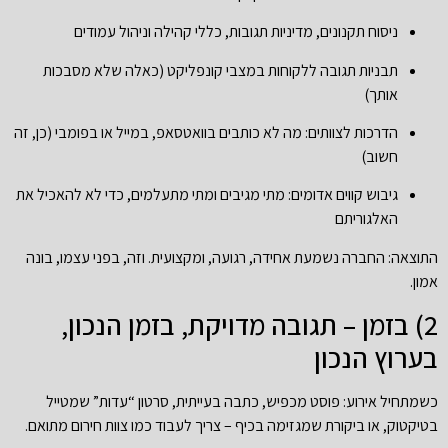
ניסוח תקנונים, מדיניות תגובות, כללי קהילה וניהול עמודים
תבניות תגובה ללקוחות במצבי קונפליקט (כאלה שלא מסבכות
אותך)
הדרכות לצוותים: מה לא כותבים בוואטסאפ, במייל או בפומבי (כן, זה
חשוב)
גיבוש קווים אדומים: מתי מגיבים ומתי מתעלמים, כדי לא להאכיל את
האלגוריתם
התוצאה: החברה נשמעת אחידה, רגועה, ומקצועית. וזה, בפני עצמו, בונה
אמון.
2) בזמן – תגובה מדויקת, בזמן הנכון,
בערוץ הנכון
כשמתחיל אירוע: פוסט מכפיש, כתבה בעייתית, סרטון “עדות” שמטייל
בטיקטוק, או ביקורת שמגזימה בכיף – צריך לעבוד כמו צוות חירום מתואם.