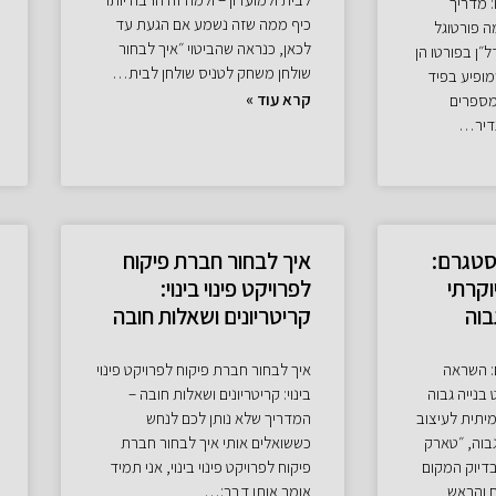
: מדריך
כיף ממה שזה נשמע אם הגעת עד
 פורטוגל
לכאן, כנראה שהביטוי ״איך לבחור
״ן בפורטו הן
שולחן משחק לטניס שולחן לבית…
ופיע בפיד
קרא עוד »
 מספרים
נדיר…
סטגרם:
איך לבחור חברת פיקוח
וקרתי
לפרויקט פינוי בינוי:
בוה
קריטריונים ושאלות חובה
: השראה
איך לבחור חברת פיקוח לפרויקט פינוי
בנייה גבוה
בינוי: קריטריונים ושאלות חובה –
תית לעיצוב
המדריך שלא נותן לכם לנחש
גבוה, ״טארק
כששואלים אותי איך לבחור חברת
בדיוק המקום
פיקוח לפרויקט פינוי בינוי, אני תמיד
ח והראש
אומר אותו דבר:…