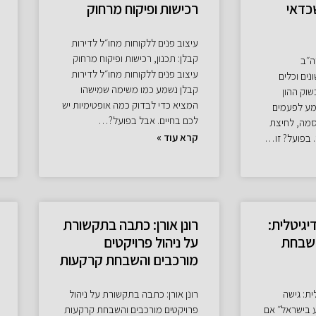
כדאי
רכישות ופיקוח מרחוק
עיצוב פנים ללקוחות מחו״ל לדירות
קבלן: תכנון, רכישות ופיקוח מרחוק
ה״ב
עיצוב פנים ללקוחות מחו״ל לדירות
ים וכלים
קבלן נשמע כמו משימה שמישהו
וק ההון
המציא כדי לבדוק כמה אופטימיות יש
מע לפעמים
לכם בחיים. אבל בפועל?…
יסמה, לחיצת
קרא עוד »
. בפועל? זו…
דיגיטלית:
רונן אורן: כתבה בתקשורת
שבחת
על ניהול פרויקטים
מורכבים והשבחת קרקעות
ית: גישה
רונן אורן: כתבה בתקשורת על ניהול
בישראל״ אם
פרויקטים מורכבים והשבחת קרקעות