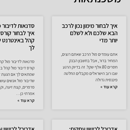
איך לבחור מימון נכון לרכב
סדנאות לדיבור מ
הבא שלכם ולא לשלם
איך לבחור קורס 
יותר מדי
קהל באינטרנט 
לך
אתם עומדים מול הרכב שאתם רוצים,
המחיר ברור, אבל בחשבון הבנק
סדנאות לדיבור מול קהל
חסרים 80 אלף שקל. זה בדיוק הרגע
קורס דיבור מול קהל ב
שבו רוב הישראלים מקבלים החלטה
שמתאים לך אם הגעת ל
פיננסית גדולה
שדיבור מול אנשים עוש
קרא עוד »
פרפרים, קצת זיעה, וק
אמרתי כן…
קרא עוד »
אדריכל לרישוי עסקים:
אדריכל לרישוי ע