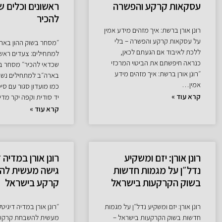
עסקאות קרקע והפשרה
ראשונים וכלים ש
להכיר
רונן אורן ברשת: איך מזהים מידע אמין
על עסקאות קרקע והפשרה – בלי
״מסחר בשוק ההון באר
ללכת לאיבוד אם הגעתם לכאן,
למתחילים: צעדים ראשונ
כנראה חיפשתם את הביטוי המרכזי
שכדאי להכיר״ מסחר בש
״רונן אורן ברשת: איך מזהים מידע
בארה״ב למתחילים נש
אמין…
כמו מועדון סגור עם ס
קרא עוד »
יד סודית וקפה יקר מדי
קרא עוד »
רונן אורן: יזם ומשקיע
רונן אורן במדיה 
נדל״ן על מגמות חדשות
גישה מעשית לה
בשוק הקרקעות בישראל
קרקע בישראל
רונן אורן: יזם ומשקיע נדל״ן על מגמות
״רונן אורן במדיה דיגיטל
חדשות בשוק הקרקעות בישראל –
מעשית להשבחת קרקע 