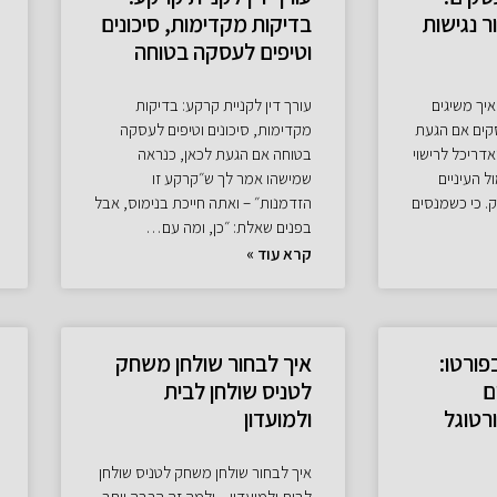
ר נגישות
בדיקות מקדימות, סיכונים
וטיפים לעסקה בטוחה
איך משיגים
עורך דין לקניית קרקע: בדיקות
סקים אם הגעת
מקדימות, סיכונים וטיפים לעסקה
אדריכל לרישוי
בטוחה אם הגעת לכאן, כנראה
 העיניים
שמישהו אמר לך ש״קרקע זו
. כי כשמנסים
הזדמנות״ – ואתה חייכת בנימוס, אבל
בפנים שאלת: ״כן, ומה עם…
קרא עוד »
פורטו:
איך לבחור שולחן משחק
ם
לטניס שולחן לבית
רטוגל
ולמועדון
איך לבחור שולחן משחק לטניס שולחן
לבית ולמועדון – ולמה זה הרבה יותר