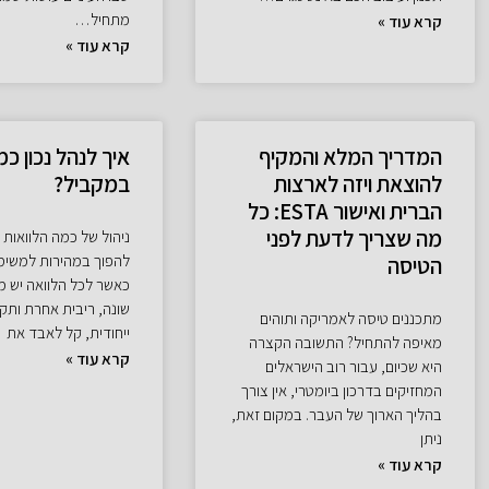
מתחיל…
קרא עוד »
קרא עוד »
המדריך המלא והמקיף
איך לנהל נכון כמ
להוצאת ויזה לארצות
במקביל?
הברית ואישור ESTA: כל
מה שצריך לדעת לפני
ניהול של כמה הלוואות 
להפוך במהירות למשימ
הטיסה
כאשר לכל הלוואה יש מ
שונה, ריבית אחרת ותק
מתכננים טיסה לאמריקה ותוהים
ייחודית, קל לאבד את
מאיפה להתחיל? התשובה הקצרה
קרא עוד »
היא שכיום, עבור רוב הישראלים
המחזיקים בדרכון ביומטרי, אין צורך
בהליך הארוך של העבר. במקום זאת,
ניתן
קרא עוד »