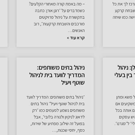
כז לך את כל
– מה באמת קורה מאחורי הקלעים?
שבחת קרקע
כשמדברים על ״רונן אורן: כתבה
שה כמו שיחה
בתקשורת על ניהול פרויקטים
מורכבים והשבחת קרקעות״, רוב
האנשים…
קרא עוד »
: ניהול
ניהול בתים משותפים:
בין בעלי
המדריך לוועד בית לניהול
שוטף ויעיל
ל משא ומתן
״ניהול בתים משותפים: המדריך לוועד
 ומשקיעים אם
בית לניהול שוטף ויעיל״ ניהול בתים
ם אותה בכל
משותפים נשמע לפעמים כמו ״רק
יש עסקים
לדאוג לניקיון ולנורה בלובי״, אבל
י״ ל״סגרנו״.
בפועל זה שילוב מפתיע של שירות,
כסף, יחסי שכנות,…