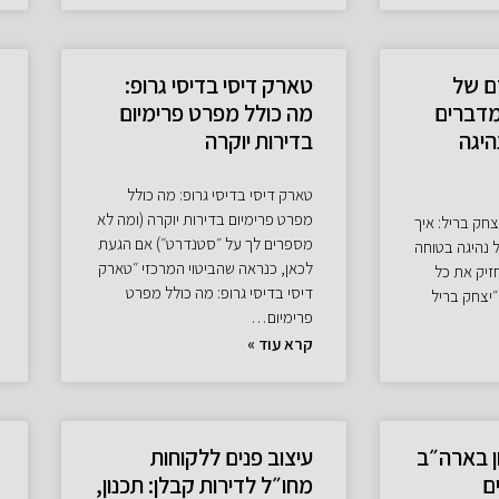
ם של
טארק דיסי בדיסי גרופ:
מדברים
מה כולל מפרט פרימיום
היגה
בדירות יוקרה
טארק דיסי בדיסי גרופ: מה כולל
מפרט פרימיום בדירות יוקרה (ומה לא
צחק בריל: איך
מספרים לך על ״סטנדרט״) אם הגעת
 נהיגה בטוחה
לכאן, כנראה שהביטוי המרכזי ״טארק
יק את כל
דיסי בדיסי גרופ: מה כולל מפרט
״יצחק בריל
פרימיום…
קרא עוד »
ן בארה״ב
עיצוב פנים ללקוחות
ם
מחו״ל לדירות קבלן: תכנון,