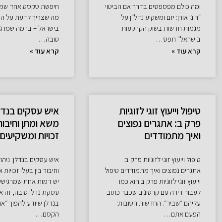
ומה כולם מפספסים בדרך אם הביטוי
חיפשת טקסט אחד שמר
״רונן אורן: יזם ומשקיע נדל״ן על
מה שצריך לדעת על ה
מגמות חדשות בשוק הקרקעות
בישראל – ברמה שמרגי
בישראל״ תפס…
טובה…
קרא עוד »
קרא עוד »
טיפול וייעוץ זוגי לזוגיות
איש עסקים בנדלן
פרק ב: אתגרים נפוצים
משא ומתן וחיבור 
ואיך מתמודדים
זכויות ומשקיעים
טיפול וייעוץ זוגי לזוגיות פרק ב:
איש עסקים בנדלן: ניהו
אתגרים נפוצים ואיך מתמודדים טיפול
וחיבור בין בעלי זכויות
וייעוץ זוגי לזוגיות פרק ב הוא כמו
יש דמות אחת שמרגישי
לעבור דירה עם קרטונים שכבר כתוב
עסקת נדלן טובה, זה א
עליהם ״שביר״. החדשות הטובות:
בנדלן שיודע להפוך ״אול
הפעם אתם…
הקסם…