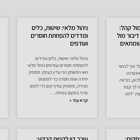
ול קהל:
ניהול מלאי: שיטות, כלים
דיבור מול
ומדדים להפחתת חוסרים
שמתאים
ועודפים
ניהול מלאי: שיטות, כלים ומדדים
להפחתת חוסרים ועודפים ניהול מלאי
: איך לבחור
הוא המשחק הכי עדין בעסק: מספיק
אינטרנט
יחידה אחת חסרה כדי לפספס
כאן, כנראה
מכירה, ומספיק עודף קטן כדי לממן
ה לך קצת
מדף במקום צמיחה.…
צת ״למה
קרא עוד »
סקים:
עורך דין לקניית קרקע: