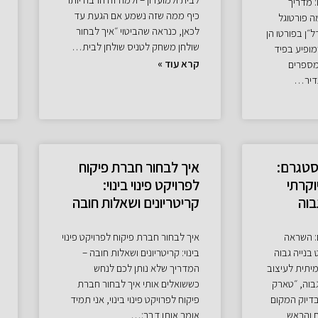
: מדריך
כיף ממה שזה נשמע אם הגעת עד
 פורטוגל
לכאן, כנראה שהביטוי ״איך לבחור
״ן בפורטו הן
שולחן משחק לטניס שולחן לבית…
ופיע בפיד
קרא עוד »
 מספרים
נדיר…
סטגרם:
איך לבחור חברת פיקוח
וקרתי
לפרויקט פינוי בינוי:
בוה
קריטריונים ושאלות חובה
: השראה
איך לבחור חברת פיקוח לפרויקט פינוי
בנייה גבוה
בינוי: קריטריונים ושאלות חובה –
תית לעיצוב
המדריך שלא נותן לכם לנחש
גבוה, ״טארק
כששואלים אותי איך לבחור חברת
בדיוק המקום
פיקוח לפרויקט פינוי בינוי, אני תמיד
ח והראש
אומר אותו דבר:…