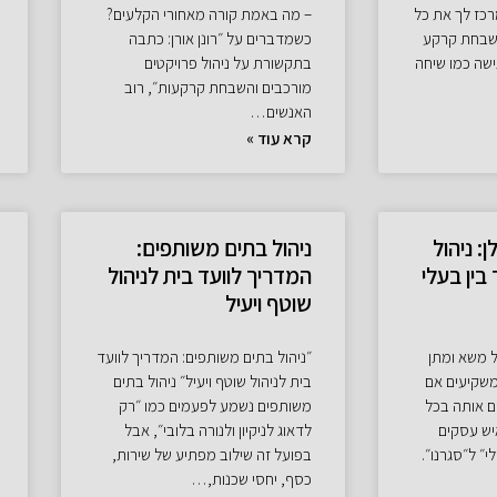
כז לך את כל
– מה באמת קורה מאחורי הקלעים?
שבחת קרקע
כשמדברים על ״רונן אורן: כתבה
שה כמו שיחה
בתקשורת על ניהול פרויקטים
מורכבים והשבחת קרקעות״, רוב
האנשים…
קרא עוד »
: ניהול
ניהול בתים משותפים:
בין בעלי
המדריך לוועד בית לניהול
שוטף ויעיל
ל משא ומתן
״ניהול בתים משותפים: המדריך לוועד
 ומשקיעים אם
בית לניהול שוטף ויעיל״ ניהול בתים
ם אותה בכל
משותפים נשמע לפעמים כמו ״רק
יש עסקים
לדאוג לניקיון ולנורה בלובי״, אבל
י״ ל״סגרנו״.
בפועל זה שילוב מפתיע של שירות,
כסף, יחסי שכנות,…