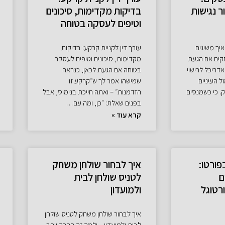
ר נגישות
בדיקות מקדימות, סיכונים
וטיפים לעסקה בטוחה
איך משיגים
עורך דין לקניית קרקע: בדיקות
סקים אם הגעת
מקדימות, סיכונים וטיפים לעסקה
אדריכל לרישוי
בטוחה אם הגעת לכאן, כנראה
 העיניים
שמישהו אמר לך ש״קרקע זו
. כי כשמנסים
הזדמנות״ – ואתה חייכת בנימוס, אבל
בפנים שאלת: ״כן, ומה עם…
קרא עוד »
פורטו:
איך לבחור שולחן משחק
ם
לטניס שולחן לבית
רטוגל
ולמועדון
איך לבחור שולחן משחק לטניס שולחן
לבית ולמועדון – ולמה זה הרבה יותר