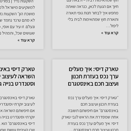
״השקעות נדל״ן בפורטו
חיוך אם הגעת לכאן, כנראה שאתה
למשקיעים מישראל ולמה
מחפש איך לבחור חנות גופי תאורה
מושכת הון״ השקעות נדל
ותאורת חוץ שמתאימות לבית בלי
לא סתם טרנד נחמד שמ
ליפול…
ונעלם. זו עיר עם אופי,
קרא עוד »
שעושים שכל, ותמהיל 
קרא עוד »
טארק דיסי: איך מעלים
טארק דיסי באינ
ערך נכס בעזרת תכנון
השראה לעיצוב י
ועיצוב חכם באינסטגרם
וסטנדרט בנייה ג
״טארק דיסי: איך מעלים ערך נכס
טארק דיסי באינסטגרם
בעזרת תכנון ועיצוב חכם
לעיצוב יוקרתי וסטנדרט 
באינסטגרם״ אם חיפשתם תשובה
אם חיפשתם השראה אמי
אחת שמסדרת את הראש לגבי טארק
יוקרתי וסטנדרט בנייה 
דיסי: איך מעלים ערך נכס בעזרת
דיסי באינסטגרם״ הוא 
תכנון ועיצוב חכם באינסטגרם…
שבו העיניים עושות שמ