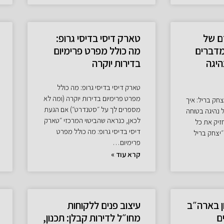
ם של
טארק דיסי בדיסי גרופ:
מדברים
מה כולל מפרט פרימיום
היגה
בדירות יוקרה
טארק דיסי בדיסי גרופ: מה כולל
מפרט פרימיום בדירות יוקרה (ומה לא
צחק בריל: איך
מספרים לך על ״סטנדרט״) אם הגעת
 נהיגה בטוחה
לכאן, כנראה שהביטוי המרכזי ״טארק
יק את כל
דיסי בדיסי גרופ: מה כולל מפרט
״יצחק בריל
פרימיום…
קרא עוד »
ן בארה״ב
עיצוב פנים ללקוחות
ם
מחו״ל לדירות קבלן: תכנון,