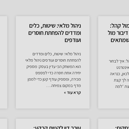
ול קהל:
ניהול מלאי: שיטות, כלים
דיבור מול
ומדדים להפחתת חוסרים
שמתאים
ועודפים
ניהול מלאי: שיטות, כלים ומדדים
להפחתת חוסרים ועודפים ניהול מלאי
: איך לבחור
הוא המשחק הכי עדין בעסק: מספיק
אינטרנט
יחידה אחת חסרה כדי לפספס
כאן, כנראה
מכירה, ומספיק עודף קטן כדי לממן
ה לך קצת
מדף במקום צמיחה.…
צת ״למה
קרא עוד »
סקים:
עורך דין לקניית קרקע: