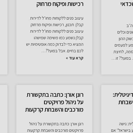
כדאי
רכישות ופיקוח מרחוק
עיצוב פנים ללקוחות מחו״ל לדירות
קבלן: תכנון, רכישות ופיקוח מרחוק
ה״ב
עיצוב פנים ללקוחות מחו״ל לדירות
ים וכלים
קבלן נשמע כמו משימה שמישהו
וק ההון
המציא כדי לבדוק כמה אופטימיות יש
מע לפעמים
לכם בחיים. אבל בפועל?…
יסמה, לחיצת
קרא עוד »
. בפועל? זו…
דיגיטלית:
רונן אורן: כתבה בתקשורת
שבחת
על ניהול פרויקטים
מורכבים והשבחת קרקעות
ית: גישה
רונן אורן: כתבה בתקשורת על ניהול
בישראל״ אם
פרויקטים מורכבים והשבחת קרקעות