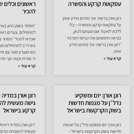
עסקאות קרקע והפשרה
ראשונים וכלים ש
להכיר
רונן אורן ברשת: איך מזהים מידע אמין
על עסקאות קרקע והפשרה – בלי
״מסחר בשוק ההון באר
ללכת לאיבוד אם הגעתם לכאן,
למתחילים: צעדים ראשונ
כנראה חיפשתם את הביטוי המרכזי
שכדאי להכיר״ מסחר בש
״רונן אורן ברשת: איך מזהים מידע
בארה״ב למתחילים נש
אמין…
כמו מועדון סגור עם ס
קרא עוד »
יד סודית וקפה יקר מדי
קרא עוד »
רונן אורן: יזם ומשקיע
רונן אורן במדיה 
נדל״ן על מגמות חדשות
גישה מעשית לה
בשוק הקרקעות בישראל
קרקע בישראל
רונן אורן: יזם ומשקיע נדל״ן על מגמות
״רונן אורן במדיה דיגיטל
חדשות בשוק הקרקעות בישראל –
מעשית להשבחת קרקע 