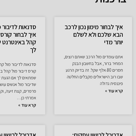
איך לבחור מימון נכון לרכב
סדנאות לדיבור מ
הבא שלכם ולא לשלם
איך לבחור קורס 
יותר מדי
קהל באינטרנט 
לך
אתם עומדים מול הרכב שאתם רוצים,
המחיר ברור, אבל בחשבון הבנק
סדנאות לדיבור מול קהל
חסרים 80 אלף שקל. זה בדיוק הרגע
קורס דיבור מול קהל ב
שבו רוב הישראלים מקבלים החלטה
שמתאים לך אם הגעת ל
פיננסית גדולה
שדיבור מול אנשים עוש
קרא עוד »
פרפרים, קצת זיעה, וק
אמרתי כן…
קרא עוד »
אדריכל לרישוי עסקים:
אדריכל לרישוי ע