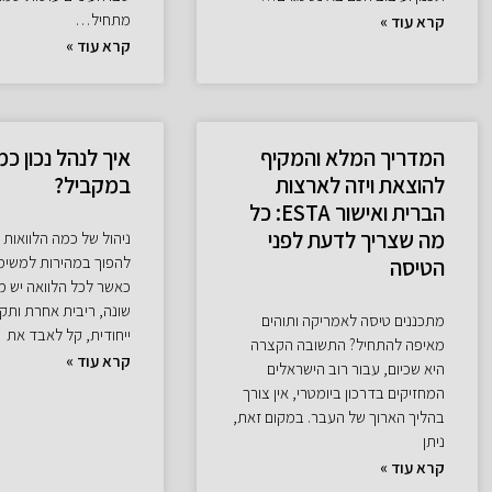
מתחיל…
קרא עוד »
קרא עוד »
המדריך המלא והמקיף
איך לנהל נכון כמ
להוצאת ויזה לארצות
במקביל?
הברית ואישור ESTA: כל
מה שצריך לדעת לפני
ניהול של כמה הלוואות 
להפוך במהירות למשימ
הטיסה
כאשר לכל הלוואה יש מ
שונה, ריבית אחרת ותק
מתכננים טיסה לאמריקה ותוהים
ייחודית, קל לאבד את
מאיפה להתחיל? התשובה הקצרה
קרא עוד »
היא שכיום, עבור רוב הישראלים
המחזיקים בדרכון ביומטרי, אין צורך
בהליך הארוך של העבר. במקום זאת,
ניתן
קרא עוד »