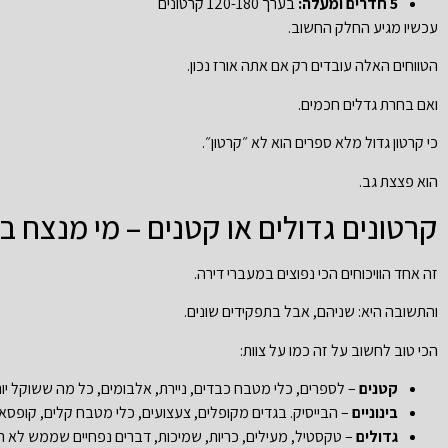
5 חדרים ומעלה:
בערך 120-180 קרטונים
עכשיו מגיע החלק החשוב.
הטווחים האלה עובדים רק אם אתה אורז נכון.
ואם בחרת גדלים חכמים.
כי קרטון גדול מלא ספרים הוא לא ״קרטון״.
הוא פצצת גב.
קרטונים גדולים או קטנים – מי מנצח 
זה אחד הוויכוחים הכי נפוצים במעברי דירה.
והתשובה היא: שניהם, אבל בתפקידים שונים.
הכי טוב לחשוב על זה כמו על צוות:
קטנים
– לספרים, כלי מטבח כבדים, ניירת, אלבומים, כל מה ששוקל י
בינוניים
– הבייסיק. בגדים מקופלים, צעצועים, כלי מטבח קלים, קופסאו
גדולים
– טקסטיל, מעילים, כריות, שמיכות, דברים נפחיים שממש לא ר