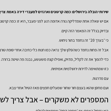
שירותי הובלה בירושלים: כמה קרטונים וארגזים למעברי דירה באמת צריך
אם יש שאלה אחת שמדליקה נורה אדומה רגע לפני מעבר, היא זו: כמה קרטוני
ובדיוק בגלל זה המאמר הזה קיים.
כי ״בערך 20״ זה נחמד בתור ניחוש.
אבל זה פחות נחמד כשהסלון שלך נראה כמו חנות כלי כתיבה אחרי סופת טורנד
כדי להפוך את זה לקליל, מדויק, ואפילו קצת משעשע, נבנה פה שיטה ברורה.
כזו שמתאימה לדירות ירושלמיות אמיתיות.
עם מדרגות.
ועם מחסן שהוא בעצם חור שחור שמעלים חפצים מאז הטיול אחרי צבא.
המספרים לא משקרים – אבל צריך לשאו
בוא נתחיל באמת: אין ״מספר קסם״ שמתאים לכולם.