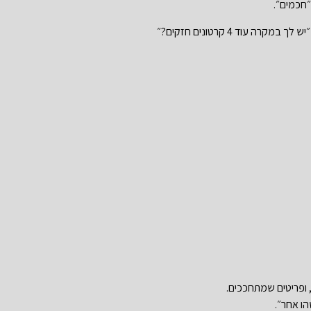
״חכמים״.
וד 4 קרטונים חזקים?״
, ופריטים שמתחככים.
ו אחר״.