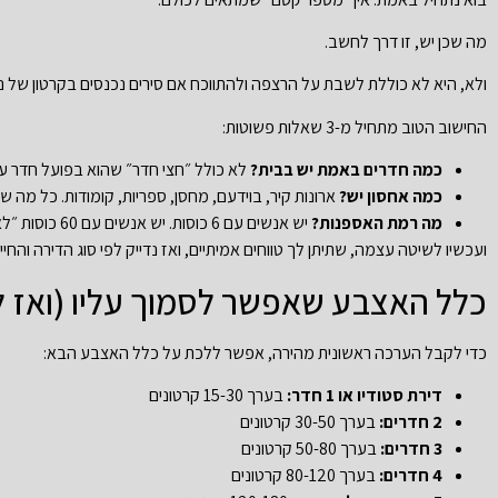
מה שכן יש, זו דרך לחשב.
ולא, היא לא כוללת לשבת על הרצפה ולהתווכח אם סירים נכנסים בקרטון של נע
החישוב הטוב מתחיל מ-3 שאלות פשוטות:
כמה חדרים באמת יש בבית?
לא כולל ״חצי חדר״ שהוא בפועל חדר עבודה עם
כמה אחסון יש?
ארונות קיר, בוידעם, מחסן, ספריות, קומודות. כל מה 
מה רמת האספנות?
יש אנשים עם 6 כוסות. יש אנשים עם 60 כוסות ״לאירוח״ שאין אירוח שמספיק לזה.
ועכשיו לשיטה עצמה, שתיתן לך טווחים אמיתיים, ואז נדייק לפי סוג הדירה והחיי
כלל האצבע שאפשר לסמוך עליו (ואז 
כדי לקבל הערכה ראשונית מהירה, אפשר ללכת על כלל האצבע הבא:
דירת סטודיו או 1 חדר:
בערך 15-30 קרטונים
2 חדרים:
בערך 30-50 קרטונים
3 חדרים:
בערך 50-80 קרטונים
4 חדרים:
בערך 80-120 קרטונים