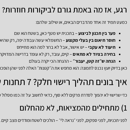
רגע, אז מה באמת גורם לביקורות חוזרות?
כמעט תמיד זה אחד מהדברים הבאים, או שילוב שלהם:
פער בין תכנון לביצוע
– בתכנית יש מטף כאן, בשטח הוא שם
חוסר תיאום בין בעלי מקצוע
– החשמלאי עשה עבודה יפה, רק שהיא מ
תיעוד לא עקבי
– יש אישור, אבל לא ברור למה הוא מתייחס
בחירה בציוד לא מתאים
– קיים, עובד, רק לא עומד בדרישה המדויקת
הנחה ש״זה קטן, יעבור״
– ההנחה הכי יקרה בעולם
כאן בדיוק יועץ נכנס לתמונה: הוא מחפש את ה״קטנות״ האלה לפני שהן הופכות
איך בונים תהליך רישוי חלק? 7 תחנות שחייבים לעבור
כדי שרישוי לא יהפוך לסדרת פרקים ללא סוף, כדאי לחשוב על זה כמו מסלול ע
1) מתחילים מהמציאות, לא מהחלום
לפני תכניות, לפני ספקים, לפני ״נראה לי״ – הולכים לשטח ומודדים מצב קיים.