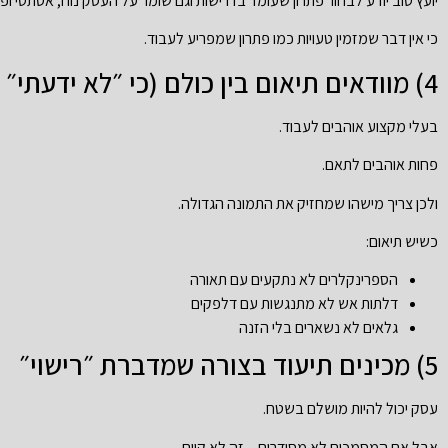
יועץ טוב יודע לבחור פתרון שעומד בדרישות וגם שומר על העסק נוח, אסתטי ופר
כי אין דבר שמזמין טעויות כמו פתרון שמפריע לעבוד.
4) מוודאים תיאום בין כולם (כי ״לא ידעתי״ לא נחשב)
בעלי מקצוע אוהבים לעבוד.
פחות אוהבים לתאם.
ולכן צריך מישהו שמחזיק את התמונה הגדולה.
כשיש תיאום:
הספרינקלרים לא נתקעים עם תאורה
דלתות אש לא מתנגשות עם דלפקים
גלאים לא נשארים בלי הזנה
5) מכינים תיעוד בצורה שמדברת ״רישוי״
עסק יכול להיות מושלם בשטח.
אבל אם המסמכים לא מסודרים – זה לא קיים.