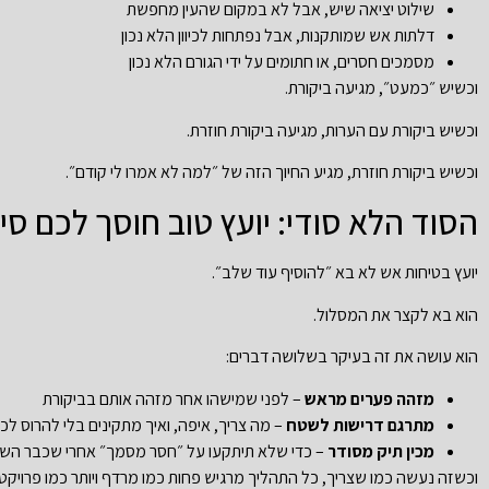
שילוט יציאה שיש, אבל לא במקום שהעין מחפשת
דלתות אש שמותקנות, אבל נפתחות לכיוון הלא נכון
מסמכים חסרים, או חתומים על ידי הגורם הלא נכון
וכשיש ״כמעט״, מגיעה ביקורת.
וכשיש ביקורת עם הערות, מגיעה ביקורת חוזרת.
וכשיש ביקורת חוזרת, מגיע החיוך הזה של ״למה לא אמרו לי קודם״.
הסוד הלא סודי: יועץ טוב חוסך לכם סי
יועץ בטיחות אש לא בא ״להוסיף עוד שלב״.
הוא בא לקצר את המסלול.
הוא עושה את זה בעיקר בשלושה דברים:
מזהה פערים מראש
– לפני שמישהו אחר מזהה אותם בביקורת
מתרגם דרישות לשטח
– מה צריך, איפה, ואיך מתקינים בלי להרוס ל
מכין תיק מסודר
– כדי שלא תיתקעו על ״חסר מסמך״ אחרי שכבר ה
וכשזה נעשה כמו שצריך, כל התהליך מרגיש פחות כמו מרדף ויותר כמו פרויקט 